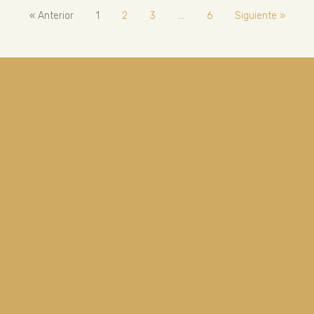
« Anterior
1
2
3
…
6
Siguiente »