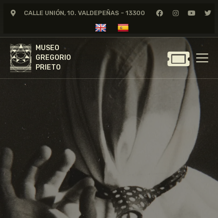
CALLE UNIÓN, 10. VALDEPEÑAS - 13300
MUSEO
GREGORIO
MUSEO
PRIETO
GREGORIO
PRIETO
GREGORIO PRIETO
MUSEO
ARCHIVO
CERTAMEN DE DIBUJO
FUNDACIÓN
TIENDA
NOTICIAS