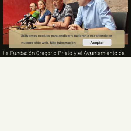
Utilizamos cookies para analizar y mejorar la experiencia en
Aceptar
nuestro sitio web.
Más información
La Fundación Gregorio Prieto y el Ayuntamiento de
Valdepeñas crean una comisión mixta para el
centenario de la Generación del 27
1 julio, 2026
No hay comentarios
La Fundación Gregorio Prieto y el Ayuntamiento de Valdepeñas
crean una comisión mixta para coordinar los actos del centenario
de la Generación del 27 en 2027. Gregorio Prieto es el único
artista plástico representado en la Comisión Nacional.
LEER MÁS »
ENLACES LEGALES