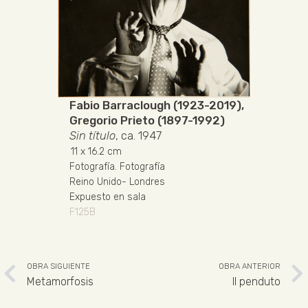
Fabio Barraclough (1923-2019)
,
Gregorio Prieto (1897-1992)
Sin título
, ca. 1947
11
x 16.2 cm
Fotografía
.
Fotografía
Reino Unido
-
Londres
Expuesto en sala
F125B
OBRA SIGUIENTE
OBRA ANTERIOR
Metamorfosis
Il penduto