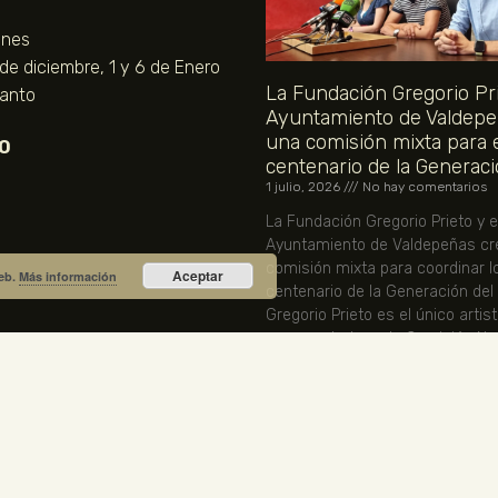
unes
 de diciembre, 1 y 6 de Enero
La Fundación Gregorio Pri
Santo
Ayuntamiento de Valdepe
una comisión mixta para 
O
centenario de la Generaci
1 julio, 2026
No hay comentarios
La Fundación Gregorio Prieto y e
Ayuntamiento de Valdepeñas cr
comisión mixta para coordinar l
Aceptar
web.
Más información
centenario de la Generación del
Gregorio Prieto es el único artis
representado en la Comisión Nac
LEER MÁS »