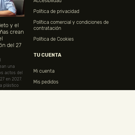
Accesibilidad
Política de privacidad
Política comercial y condiciones de
eto y el
contratación
ñas crean
el
Política de Cookies
ón del 27
TU CUENTA
l
ean una
Mi cuenta
os actos del
 27 en 2027.
Mis pedidos
ta plástico
ional.
COMPRA TUS ENTRADAS