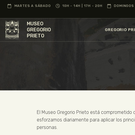
MARTES A SÁBADO
10H - 14H | 17H - 20H
DOMINGOS 
MUSEO
GREGORIO
GREGORIO PR
PRIETO
El Museo Gregorio Prieto está comprometido co
esforzamos diariamente para aplicar los princi
personas.