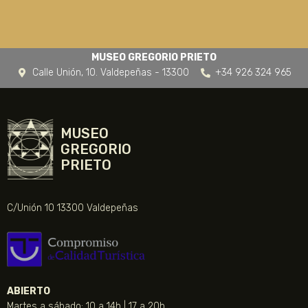
Mundo griego. Figuras.
Aguafuerte
500,00
€