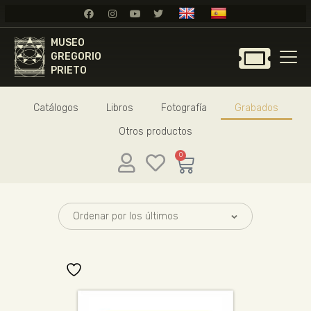
MUSEO
MUSEO
GREGORIO
GREGORIO
PRIETO
PRIETO
Catálogos
Libros
Fotografía
Grabados
GREGORIO PRIETO
Otros productos
MUSEO
ARCHIVO
0
CERTAMEN DE DIBUJO
FUNDACIÓN
TIENDA
NOTICIAS