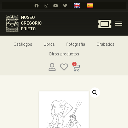
MUSEO
MUSEO
GREGORIO
GREGORIO
PRIETO
PRIETO
Catálogos
Libros
Fotografía
Grabados
GREGORIO PRIETO
Otros productos
MUSEO
ARCHIVO
0
CERTAMEN DE DIBUJO
FUNDACIÓN
TIENDA
NOTICIAS