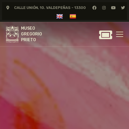
CALLE UNIÓN, 10. VALDEPEÑAS - 13300
MUSEO
GREGORIO
MUSEO
PRIETO
GREGORIO
PRIETO
GREGORIO PRIETO
MUSEO
ARCHIVO
CERTAMEN DE DIBUJO
FUNDACIÓN
TIENDA
NOTICIAS