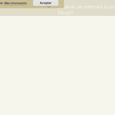
Aceptar
web.
Más información
¿Cuándo se celebrará la pr
Dibujo?
¿Está incluido el servicio d
¿Se puede acceder a la tie