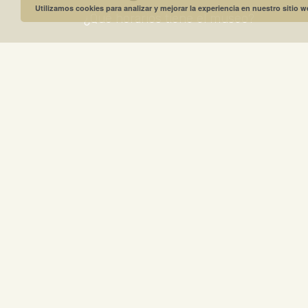
Utilizamos cookies para analizar y mejorar la experiencia en nuestro sitio 
¿Qué horarios tiene el museo?
¿Cuánto cuesta la entrada?
¿Se puede visitar la cueva del Museo?