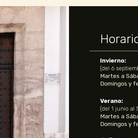
Horari
Invierno:
(del 6 septiem
Martes a Sába
Domingos y fe
Verano:
(del 1 junio al
Martes a Sába
Domingos y fe