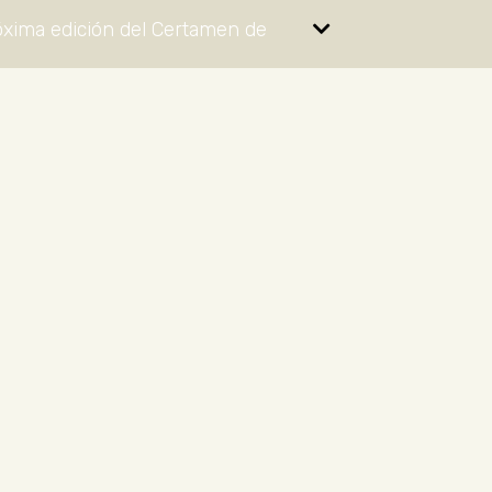
óxima edición del Certamen de
e audioguía?
nda del museo?