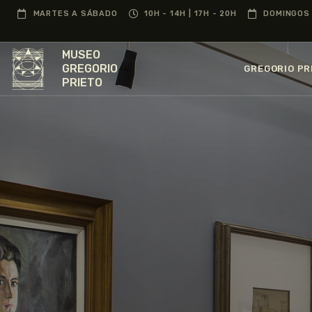
MARTES A SÁBADO
10H - 14H | 17H - 20H
DOMINGOS 
MUSEO
GREGORIO
GREGORIO PR
PRIETO