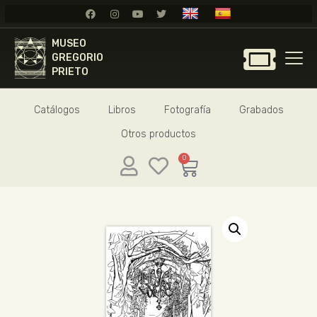
MUSEO
MUSEO
GREGORIO
GREGORIO
PRIETO
PRIETO
Catálogos
Libros
Fotografía
Grabados
GREGORIO PRIETO
Otros productos
MUSEO
ARCHIVO
0
CERTAMEN DE DIBUJO
FUNDACIÓN
TIENDA
NOTICIAS