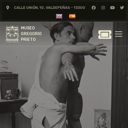
CALLE UNIÓN, 10. VALDEPEÑAS - 13300
MUSEO
GREGORIO
MUSEO
PRIETO
GREGORIO
PRIETO
GREGORIO PRIETO
MUSEO
ARCHIVO
CERTAMEN DE DIBUJO
FUNDACIÓN
TIENDA
NOTICIAS