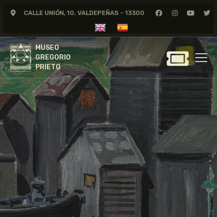
CALLE UNIÓN, 10. VALDEPEÑAS - 13300
MUSEO
GREGORIO
MUSEO
PRIETO
GREGORIO
PRIETO
GREGORIO PRIETO
MUSEO
ARCHIVO
CERTAMEN DE DIBUJO
FUNDACIÓN
TIENDA
NOTICIAS