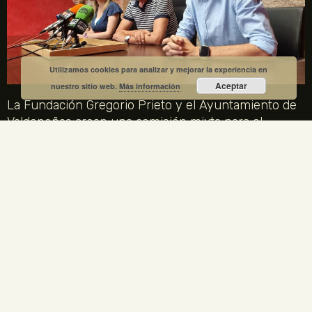
Utilizamos cookies para analizar y mejorar la experiencia en
Aceptar
nuestro sitio web.
Más información
La Fundación Gregorio Prieto y el Ayuntamiento de
Valdepeñas crean una comisión mixta para el
centenario de la Generación del 27
1 julio, 2026
No hay comentarios
La Fundación Gregorio Prieto y el Ayuntamiento de Valdepeñas
crean una comisión mixta para coordinar los actos del centenario
de la Generación del 27 en 2027. Gregorio Prieto es el único
artista plástico representado en la Comisión Nacional.
LEER MÁS »
ENLACES LEGALES