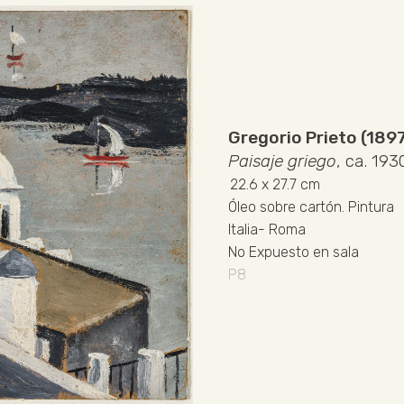
Gregorio Prieto (189
Paisaje griego
, ca. 193
22.6
x 27.7 cm
Óleo sobre cartón
.
Pintura
Italia
-
Roma
No Expuesto en sala
P8