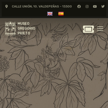
CALLE UNIÓN, 10. VALDEPEÑAS - 13300
MUSEO
GREGORIO
MUSEO
PRIETO
GREGORIO
PRIETO
GREGORIO PRIETO
MUSEO
ARCHIVO
CERTAMEN DE DIBUJO
FUNDACIÓN
TIENDA
NOTICIAS