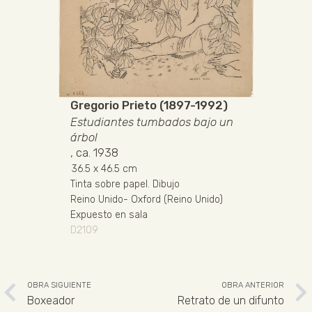
Gregorio Prieto (1897-1992)
Estudiantes tumbados bajo un
árbol
, ca. 1938
36.5
x 46.5 cm
Tinta sobre papel
.
Dibujo
Reino Unido
-
Oxford (Reino Unido)
Expuesto en sala
D2109
OBRA SIGUIENTE
OBRA ANTERIOR
Boxeador
Retrato de un difunto