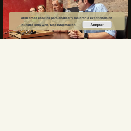
Utilizamos cookies para analizar y mejorar la experiencia en
Aceptar
nuestro sitio web.
Más información
La Fundación Gregorio Prieto y el Ayuntamiento de
Valdepeñas crean una comisión mixta para el
centenario de la Generación del 27
1 julio, 2026
No hay comentarios
La Fundación Gregorio Prieto y el Ayuntamiento de Valdepeñas
crean una comisión mixta para coordinar los actos del centenario
de la Generación del 27 en 2027. Gregorio Prieto es el único
artista plástico representado en la Comisión Nacional.
LEER MÁS »
ENLACES LEGALES