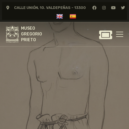
CALLE UNIÓN, 10. VALDEPEÑAS - 13300
MUSEO
GREGORIO
MUSEO
PRIETO
GREGORIO
PRIETO
GREGORIO PRIETO
MUSEO
ARCHIVO
CERTAMEN DE DIBUJO
FUNDACIÓN
TIENDA
NOTICIAS