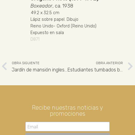
Boxeador
, ca. 1938
49.2
x 32.5 cm
Lápiz sobre papel
.
Dibujo
Reino Unido
-
Oxford (Reino Unido)
Expuesto en sala
D871
OBRA SIGUIENTE
OBRA ANTERIOR
Jardín de mansión inglesa con pareja
Estudiantes tumbados bajo un árbol
Recibe nuestras noticias y
promociones