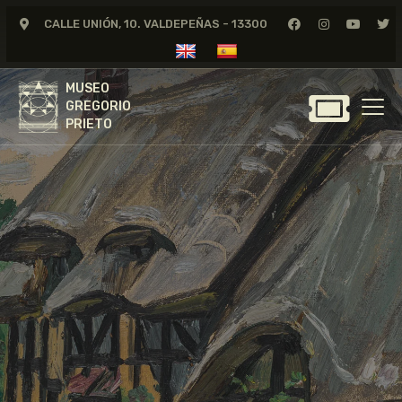
CALLE UNIÓN, 10. VALDEPEÑAS - 13300
MUSEO
GREGORIO
MUSEO
PRIETO
GREGORIO
PRIETO
GREGORIO PRIETO
MUSEO
ARCHIVO
CERTAMEN DE DIBUJO
FUNDACIÓN
TIENDA
NOTICIAS