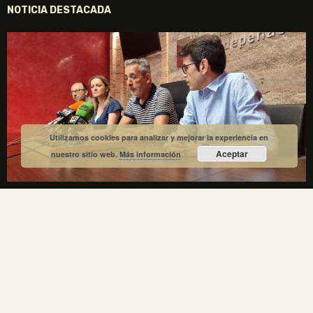
NOTICIA DESTACADA
Utilizamos cookies para analizar y mejorar la experiencia en
Aceptar
nuestro sitio web.
Más información
La Fundación Gregorio Prieto y el Ayuntamiento de
Valdepeñas crean una comisión mixta para el
centenario de la Generación del 27
1 julio, 2026
No hay comentarios
La Fundación Gregorio Prieto y el Ayuntamiento de Valdepeñas
crean una comisión mixta para coordinar los actos del centenario
de la Generación del 27 en 2027. Gregorio Prieto es el único