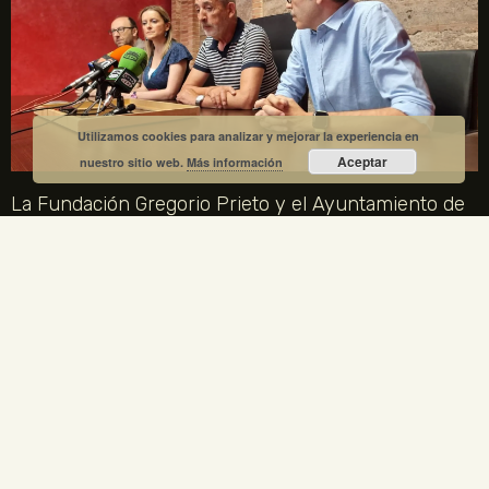
Utilizamos cookies para analizar y mejorar la experiencia en
Aceptar
nuestro sitio web.
Más información
La Fundación Gregorio Prieto y el Ayuntamiento de
Valdepeñas crean una comisión mixta para el
centenario de la Generación del 27
1 julio, 2026
No hay comentarios
La Fundación Gregorio Prieto y el Ayuntamiento de Valdepeñas
crean una comisión mixta para coordinar los actos del centenario
de la Generación del 27 en 2027. Gregorio Prieto es el único
artista plástico representado en la Comisión Nacional.
LEER MÁS »
ENLACES LEGALES