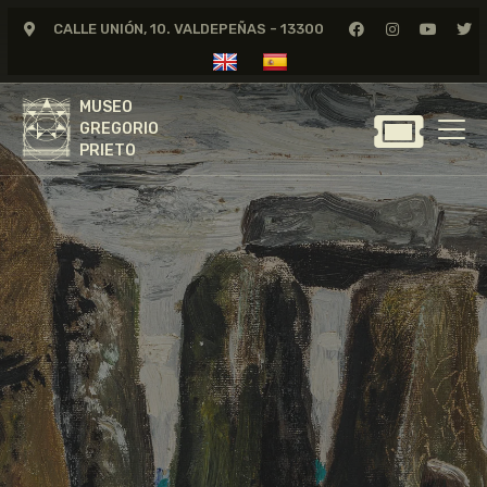
CALLE UNIÓN, 10. VALDEPEÑAS - 13300
MUSEO
GREGORIO
MUSEO
PRIETO
GREGORIO
PRIETO
GREGORIO PRIETO
MUSEO
ARCHIVO
CERTAMEN DE DIBUJO
FUNDACIÓN
TIENDA
NOTICIAS