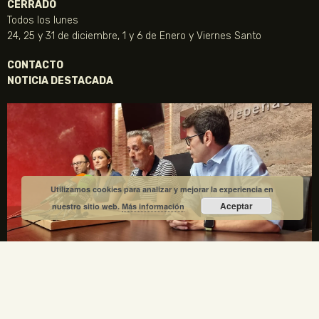
CERRADO
Todos los lunes
24, 25 y 31 de diciembre, 1 y 6 de Enero y Viernes Santo
CONTACTO
NOTICIA DESTACADA
Utilizamos cookies para analizar y mejorar la experiencia en
Aceptar
nuestro sitio web.
Más información
La Fundación Gregorio Prieto y el Ayuntamiento de
Valdepeñas crean una comisión mixta para el
centenario de la Generación del 27