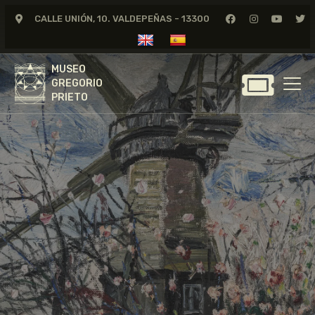
CALLE UNIÓN, 10. VALDEPEÑAS - 13300
MUSEO
GREGORIO
MUSEO
PRIETO
GREGORIO
PRIETO
GREGORIO PRIETO
MUSEO
ARCHIVO
CERTAMEN DE DIBUJO
FUNDACIÓN
TIENDA
NOTICIAS