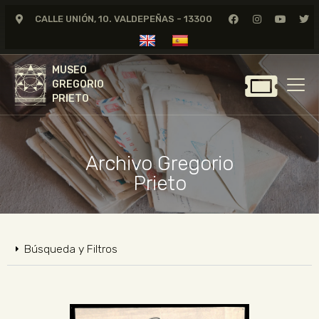
CALLE UNIÓN, 10. VALDEPEÑAS - 13300
MUSEO
GREGORIO
MUSEO
PRIETO
GREGORIO
PRIETO
GREGORIO PRIETO
MUSEO
Archivo Gregorio
ARCHIVO
Prieto
CERTAMEN DE DIBUJO
FUNDACIÓN
TIENDA
Búsqueda y Filtros
NOTICIAS