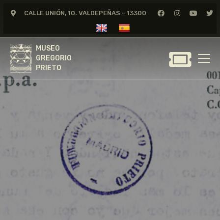
CALLE UNIÓN, 10. VALDEPEÑAS - 13300
MUSEO
GREGORIO
MUSEO
PRIETO
GREGORIO
PRIETO
GREGORIO PRIETO
MUSEO
ARCHIVO
CERTAMEN DE DIBUJO
FUNDACIÓN
TIENDA
NOTICIAS