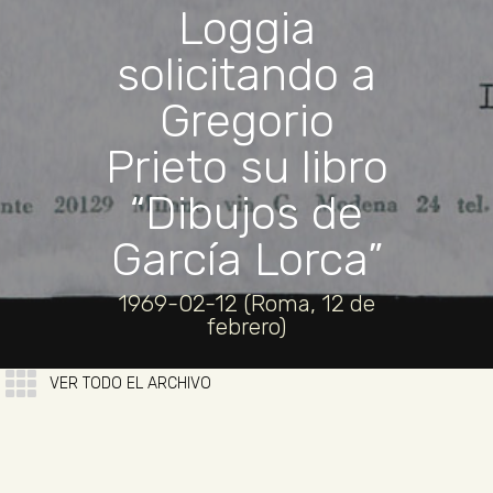
Loggia
solicitando a
Gregorio
Prieto su libro
“Dibujos de
García Lorca”
1969-02-12 (Roma, 12 de
febrero)
VER TODO EL ARCHIVO