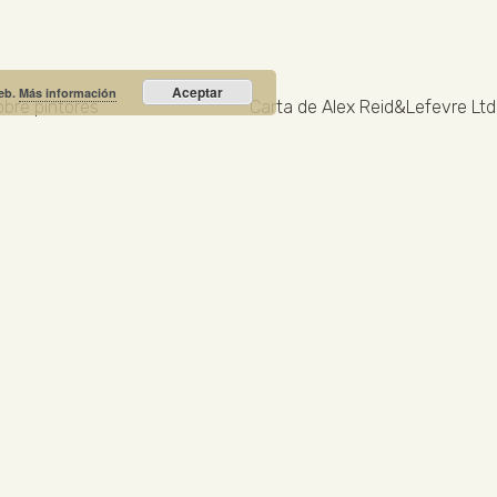
Aceptar
web.
Más información
obre pintores
Recibe nuestras noticias y promociones
RIO PRIETO
Calle Unión, 10. Valdepeñas - 13300
+34
NOTICIA DESTACADA