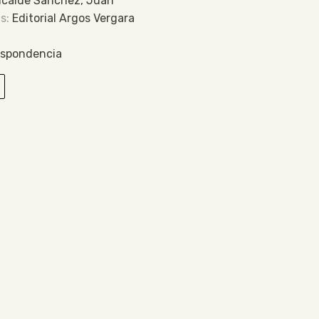
lcaide Sánchez, Juan
Editorial Argos Vergara
espondencia