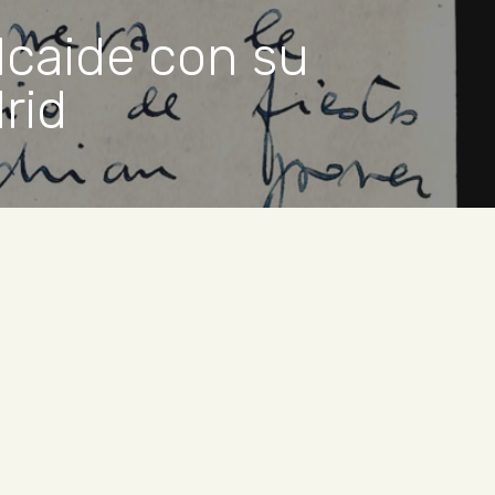
lcaide con su
rid