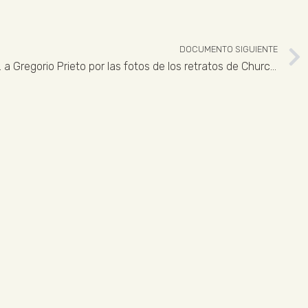
DOCUMENTO SIGUIENTE
Carta de Alex Reid&Lefevre Ltd. a Gregorio Prieto por las fotos de los retratos de Churchill y Lord Berners
 926 324 965
ENLACES LEGALES