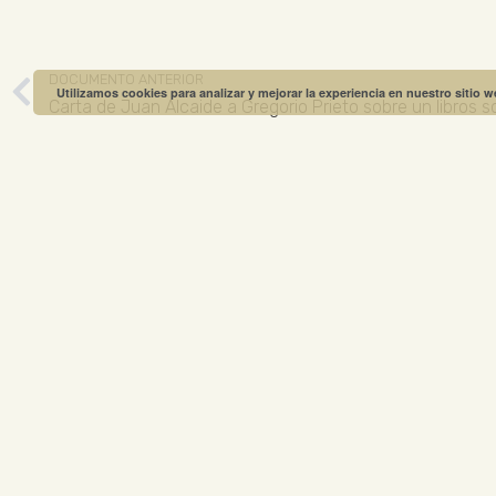
DOCUMENTO ANTERIOR
Utilizamos cookies para analizar y mejorar la experiencia en nuestro sitio 
Carta de Juan Alcaide a Gregorio Prieto sobre un libros s
MUSEO GREGO
ABIERTO