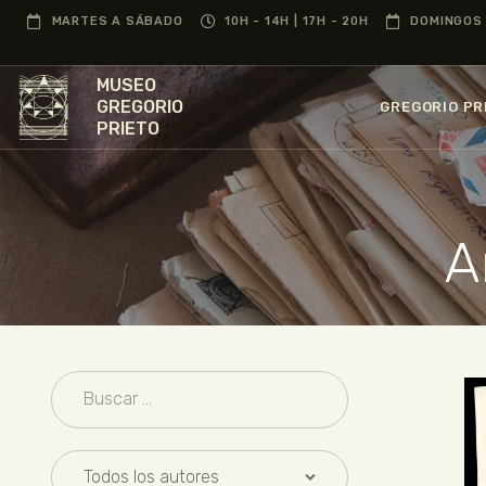
MARTES A SÁBADO
10H - 14H | 17H - 20H
DOMINGOS 
MUSEO
GREGORIO
GREGORIO PR
PRIETO
A