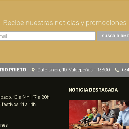
Recibe nuestras noticias y promociones
RIO PRIETO
Calle Unión, 10. Valdepeñas - 13300
+34
NOTICIA DESTACADA
bado: 10 a 14h | 17 a 20h
festivos: 11 a 14h
unes