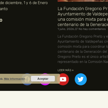
 de diciembre, 1 y 6 de Enero
La Fundación Gregorio Pri
Santo
Ayuntamiento de Valdepe
una comisión mixta para 
O
centenario de la Generaci
1 julio, 2026
No hay comentarios
La Fundación Gregorio Prieto y e
Ayuntamiento de Valdepeñas cr
comisión mixta para coordinar l
centenario de la Generación del
Gregorio Prieto es el único artis
representado en la Comisión Nac
LEER MÁS »
Aceptar
web.
Más información