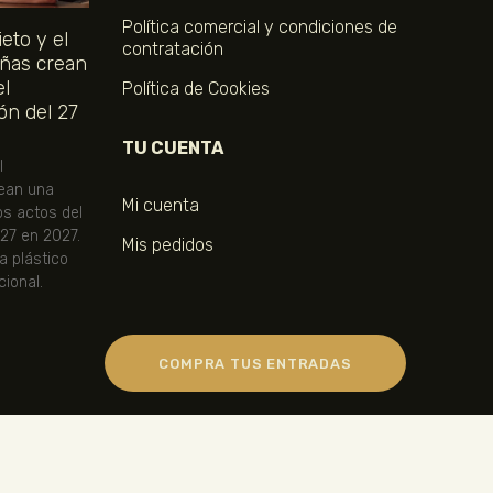
Política comercial y condiciones de
eto y el
contratación
ñas crean
el
Política de Cookies
ón del 27
TU CUENTA
l
ean una
Mi cuenta
os actos del
 27 en 2027.
Mis pedidos
ta plástico
ional.
COMPRA TUS ENTRADAS