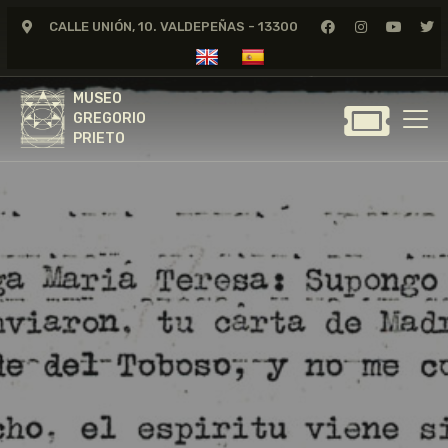
CALLE UNIÓN, 10. VALDEPEÑAS - 13300
MUSEO
GREGORIO
MUSEO
PRIETO
GREGORIO
PRIETO
GREGORIO PRIETO
MUSEO
ARCHIVO
CERTAMEN DE DIBUJO
FUNDACIÓN
TIENDA
NOTICIAS