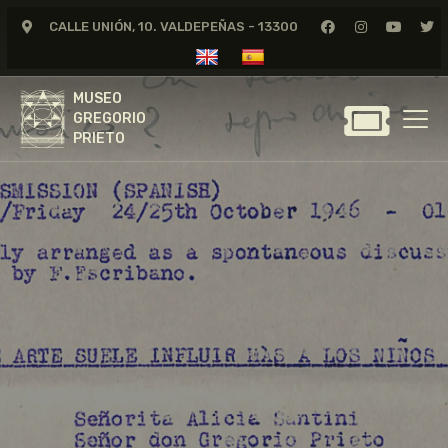
CALLE UNIÓN, 10. VALDEPEÑAS - 13300
MUSEO
GREGORIO
MUSEO
PRIETO
GREGORIO
PRIETO
GREGORIO PRIETO
MUSEO
ARCHIVO
CERTAMEN DE DIBUJO
FUNDACIÓN
TIENDA
NOTICIAS