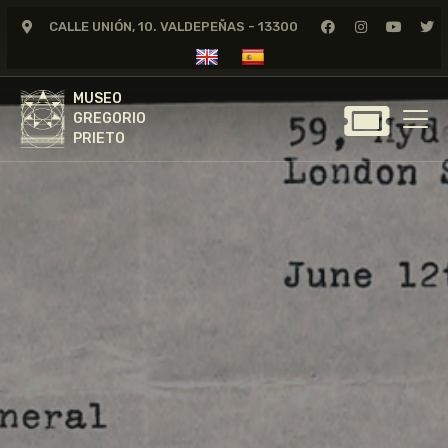
CALLE UNIÓN, 10. VALDEPEÑAS - 13300
MUSEO
GREGORIO
MUSEO
PRIETO
GREGORIO
PRIETO
GREGORIO PRIETO
MUSEO
ARCHIVO
CERTAMEN DE DIBUJO
FUNDACIÓN
TIENDA
NOTICIAS