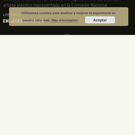
artista plástico representado en la Comisión Nacional.
Utilizamos cookies para analizar y mejorar la experiencia en
LEER MÁS »
Aceptar
nuestro sitio web.
Más información
ENLACES LEGALES
TU CUENTA
VISITA NUESTRA TIENDA
COMPRA TUS ENTRADAS