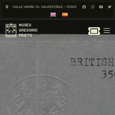
CALLE UNIÓN, 10. VALDEPEÑAS - 13300
MUSEO
GREGORIO
MUSEO
PRIETO
GREGORIO
PRIETO
GREGORIO PRIETO
MUSEO
ARCHIVO
CERTAMEN DE DIBUJO
FUNDACIÓN
TIENDA
NOTICIAS