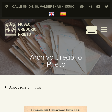
CALLE UNIÓN, 10. VALDEPEÑAS - 13300
MUSEO
GREGORIO
MUSEO
PRIETO
GREGORIO
PRIETO
GREGORIO PRIETO
MUSEO
Archivo Gregorio
ARCHIVO
Prieto
CERTAMEN DE DIBUJO
FUNDACIÓN
TIENDA
Búsqueda y Filtros
NOTICIAS