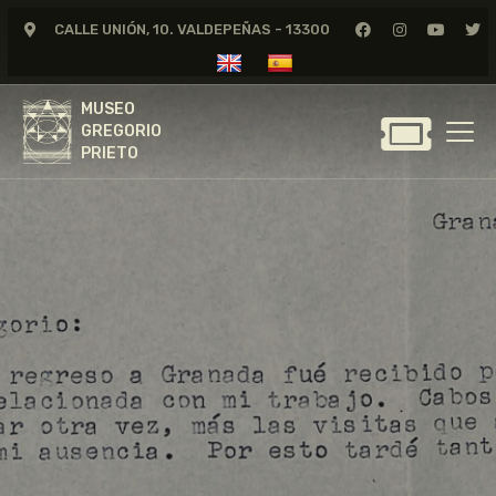
CALLE UNIÓN, 10. VALDEPEÑAS - 13300
MUSEO
GREGORIO
MUSEO
PRIETO
GREGORIO
PRIETO
GREGORIO PRIETO
MUSEO
ARCHIVO
CERTAMEN DE DIBUJO
FUNDACIÓN
TIENDA
NOTICIAS