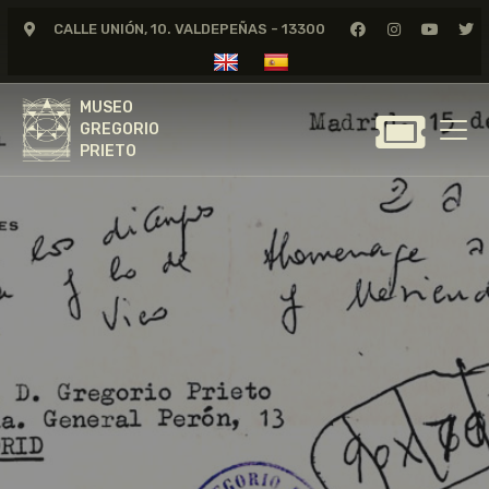
CALLE UNIÓN, 10. VALDEPEÑAS - 13300
MUSEO
GREGORIO
MUSEO
PRIETO
GREGORIO
PRIETO
GREGORIO PRIETO
MUSEO
ARCHIVO
CERTAMEN DE DIBUJO
FUNDACIÓN
TIENDA
NOTICIAS