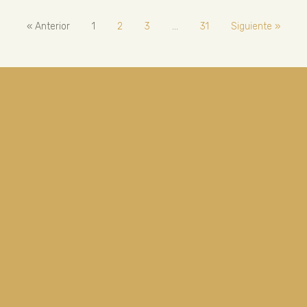
« Anterior
1
2
3
…
31
Siguiente »