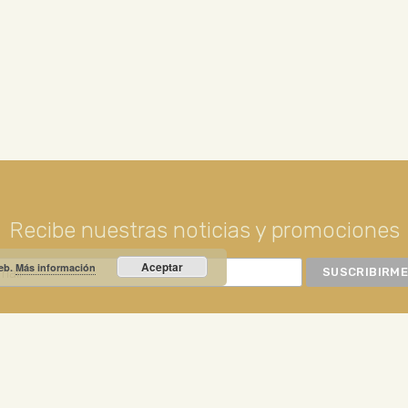
Recibe nuestras noticias y promociones
Aceptar
web.
Más información
RIO PRIETO
Calle Unión, 10. Valdepeñas - 13300
+34