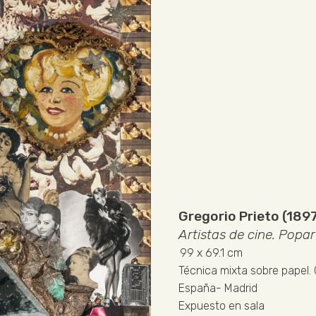
Gregorio Prieto (189
Artistas de cine. Popar
99
x 69.1 cm
Técnica mixta sobre papel
.
España
-
Madrid
Expuesto en sala