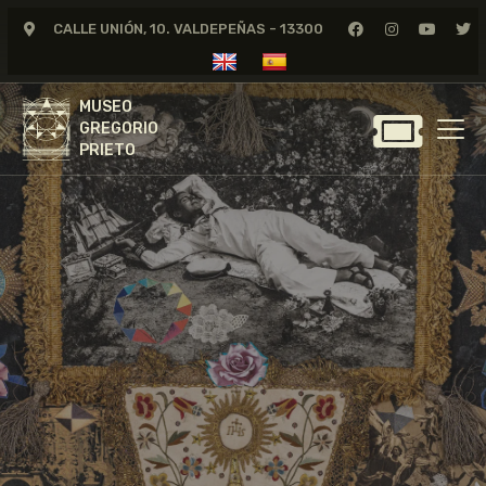
CALLE UNIÓN, 10. VALDEPEÑAS - 13300
MUSEO
GREGORIO
MUSEO
PRIETO
GREGORIO
PRIETO
GREGORIO PRIETO
MUSEO
ARCHIVO
CERTAMEN DE DIBUJO
FUNDACIÓN
TIENDA
NOTICIAS