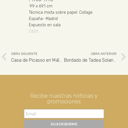
99
x 69.1 cm
Técnica mixta sobre papel
.
Collage
España
-
Madrid
Expuesto en sala
C626
OBRA SIGUIENTE
OBRA ANTERIOR
Casa de Picasso en Málaga
Bordado de Tadea Solance. Popart nº 5
Recibe nuestras noticias y
promociones