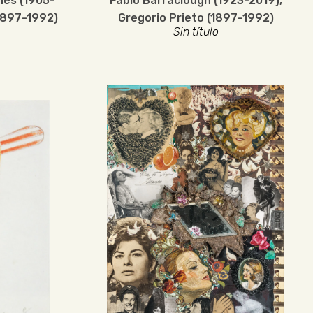
nes (1905-
Fabio Barraclough (1923-2019)
,
1897-1992)
Gregorio Prieto (1897-1992)
Sin título