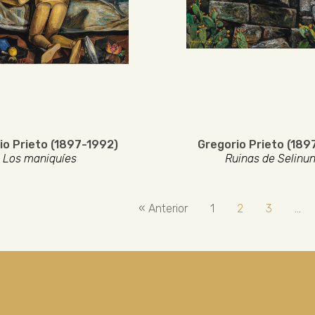
io Prieto (1897-1992)
Gregorio Prieto (189
Los maniquíes
Ruinas de Selinu
« Anterior
1
2
3
…