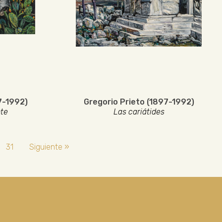
7-1992)
Gregorio Prieto (1897-1992)
nte
Las cariátides
31
Siguiente »