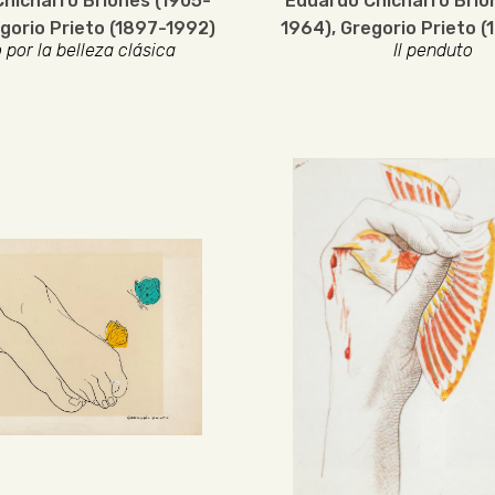
hicharro Briones (1905-
Eduardo Chicharro Brio
gorio Prieto (1897-1992)
1964)
,
Gregorio Prieto (
 por la belleza clásica
Il penduto