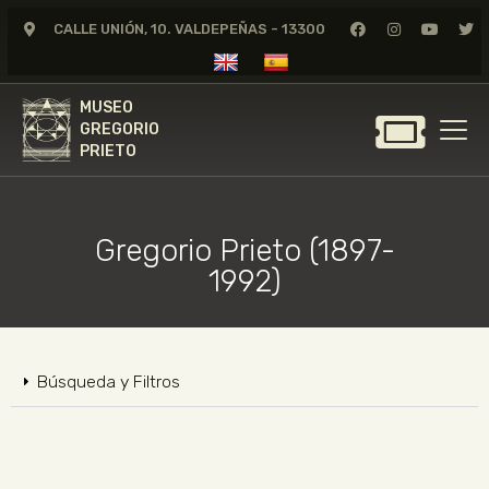
CALLE UNIÓN, 10. VALDEPEÑAS - 13300
MUSEO
GREGORIO
MUSEO
PRIETO
GREGORIO
PRIETO
GREGORIO PRIETO
MUSEO
Gregorio Prieto (1897-
ARCHIVO
1992)
CERTAMEN DE DIBUJO
FUNDACIÓN
TIENDA
Búsqueda y Filtros
NOTICIAS