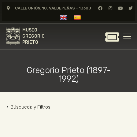
CALLE UNIÓN, 10. VALDEPEÑAS - 13300
MUSEO
GREGORIO
MUSEO
PRIETO
GREGORIO
PRIETO
GREGORIO PRIETO
MUSEO
Gregorio Prieto (1897-
ARCHIVO
1992)
CERTAMEN DE DIBUJO
FUNDACIÓN
TIENDA
Búsqueda y Filtros
NOTICIAS