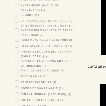
ENTREMESES (MIGUEL DE
CERVANTES)
(1)
ESQUILO
(1)
ESTATUA ECUESTRE DE PEDRO DE
VALDIVIA (SANTIAGO DE CHILE)
(1)
EXPOSICIÓN MANCHEGA DE ARTES
PLÁSTICAS
(5)
FERIA MUNDIAL DE NUEVA YORK
(2)
FESTIVAL DE ARRAS (FRANCIA)
(1)
FIESTA DE LA ROSA DEL AZAFRÁN
(CONSUEGRA)
(1)
FIESTA DE LA VENDIMIA (JEREZ DE
Carta de F
LA FRONTERA)
(1)
FINCA DE LAS CAROLINAS
(1)
FOTOGRAFÍAS
(1)
GENERACIÓN DEL 27
(1)
GOZOS DE SANTA MARÍA
(1)
GUERRA MUNDIAL (1939-1945)
(1)
HÔTEL BERKELEY (PARÍS)
(3)