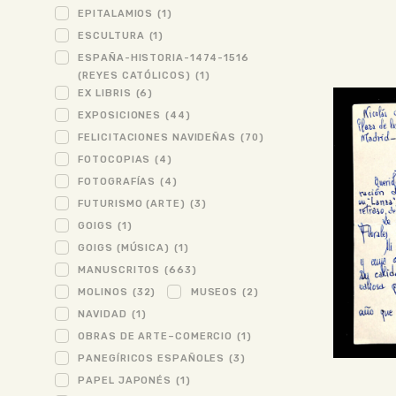
EPITALAMIOS
(1)
ESCULTURA
(1)
ESPAÑA-HISTORIA-1474-1516
(REYES CATÓLICOS)
(1)
EX LIBRIS
(6)
EXPOSICIONES
(44)
FELICITACIONES NAVIDEÑAS
(70)
FOTOCOPIAS
(4)
FOTOGRAFÍAS
(4)
FUTURISMO (ARTE)
(3)
GOIGS
(1)
GOIGS (MÚSICA)
(1)
MANUSCRITOS
(663)
MOLINOS
(32)
MUSEOS
(2)
NAVIDAD
(1)
OBRAS DE ARTE–COMERCIO
(1)
PANEGÍRICOS ESPAÑOLES
(3)
PAPEL JAPONÉS
(1)