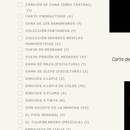
CANCIÓN DE CUNA (OBRA TEATRAL)
(1)
CARTE PNEMAUTIQUE
(4)
CENA DE LOS RAMONIANOS
(1)
COLECCIÓN FONTANEDA
(1)
COLECCIÓN GRANDES NOVELAS
HUMORÍSTICAS
(2)
CUEVA DE MEDRANO
(1)
CUEVA PRISIÓN DE MEDRANO
(4)
Carta de
DAMA DE BAZA (ESCULTURA)
(1)
DAMA DE ELCHE (ESCULTURA)
(2)
DIBUJOS A LÁPIZ
(3)
DIBUJOS A LÁPIZ DE COLOR
(10)
DIBUJOS A PLUMA
(4)
DIBUJOS A TINTA
(8)
DON QUIJOTE DE LA MANCHA
(24)
EL PAÍS SEMANAL
(1)
EL TULIPÁN NEGRO (PELÍCULA)
(1)
EMBAJADA DE ITALIA
(1)