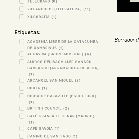
TELÉGRAFO
(8)
VILLANCICOS (LITERATURA)
(11)
XILOGRAFÍA
(1)
Etiquetas:
Borrador de
ACADEMIA LIBRE DE LA CATACUMBA
DE GAMBRINUS
(1)
AGUAVIVA (GRUPO MUSICAL)
(4)
AMIGOS DEL BACHILLER SANSÓN
CARRASCO (ARGAMASILLA DE ALBA)
(1)
ARCÁNGEL SAN MIGUEL
(2)
BIBLIA
(1)
BICHA DE BALAZOTE (ESCULTURA)
(1)
BRITISH COUNCIL
(2)
CAFÉ GRANJA EL HENAR (MADRID)
(1)
CAFÉ SAVOIA
(1)
CAMINO DE SANTIAGO
(1)