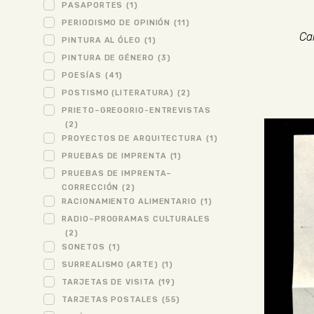
PASAPORTES
(1)
PERIODISMO DE OPINIÓN
(11)
Ca
PINTURA AL ÓLEO
(1)
PINTURA DE GÉNERO
(3)
POESÍAS
(41)
POSTISMO (LITERATURA)
(2)
PRIETO–GREGORIO-ENTREVISTAS
(2)
PROYECTOS DE ARQUITECTURA
(1)
PRUEBAS DE IMPRENTA
(1)
PRUEBAS DE IMPRENTA–
CORRECCIÓN
(2)
RACIONAMIENTO ALIMENTARIO
(1)
RADIO–PROGRAMAS CULTURALES
(2)
SONETOS
(1)
SURREALISMO (ARTE)
(1)
TARJETAS DE VISITA
(19)
TARJETAS POSTALES
(55)