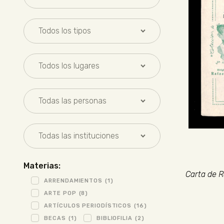
Materias:
Carta de R
ARRENDAMIENTOS
(1)
ARTE POP
(8)
ARTÍCULOS PERIODÍSTICOS
(16)
BECAS
(1)
BIBLIOFILIA
(2)