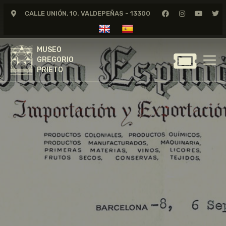
CALLE UNIÓN, 10. VALDEPEÑAS - 13300
MUSEO
GREGORIO
MUSEO
PRIETO
GREGORIO
PRIETO
GREGORIO PRIETO
MUSEO
ARCHIVO
CERTAMEN DE DIBUJO
FUNDACIÓN
TIENDA
NOTICIAS