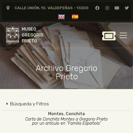
CALLE UNIÓN, 10. VALDEPEÑAS - 13300
MUSEO
GREGORIO
MUSEO
PRIETO
GREGORIO
PRIETO
GREGORIO PRIETO
MUSEO
Archivo Gregorio
ARCHIVO
Prieto
CERTAMEN DE DIBUJO
FUNDACIÓN
TIENDA
Búsqueda y Filtros
NOTICIAS
Montes, Conchita
Carta de Conchita Montes a Gregorio Prieto
por un artículo en “Familia Española”