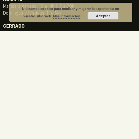
Martes a sábado: 10 a 14h | 17 a 20h
Utilizamos cookies para analizar y mejorar la experiencia en
Domingos y festivos: 11 a 14h
Aceptar
nuestro sitio web.
Más información
CERRADO
Todos los lunes
24, 25 y 31 de diciembre, 1 y 6 de Enero y Viernes Santo
CONTACTO
NOTICIA DESTACADA