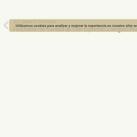
DOCUMENTO ANTERIOR
Utilizamos cookies para analizar y mejorar la experiencia en nuestro sitio 
Felicitación de Navidad de Juan Esplandiú a Gregorio Pri
MUSEO GREGO
ABIERTO