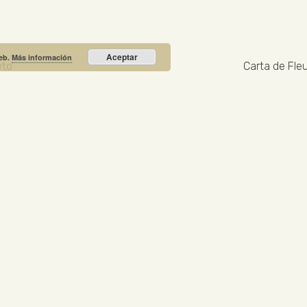
Aceptar
web.
Más información
eto
Carta de Fleu
Recibe nuestras noticias y promociones
RIO PRIETO
Calle Unión, 10. Valdepeñas - 13300
+34
NOTICIA DESTACADA