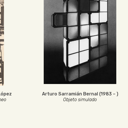
López
Arturo Sarramián Bernal (1983 – )
neo
Objeto simulado