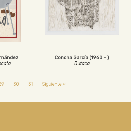
ernández
Concha García (1960 – )
ocata
Butaca
29
30
31
Siguiente »