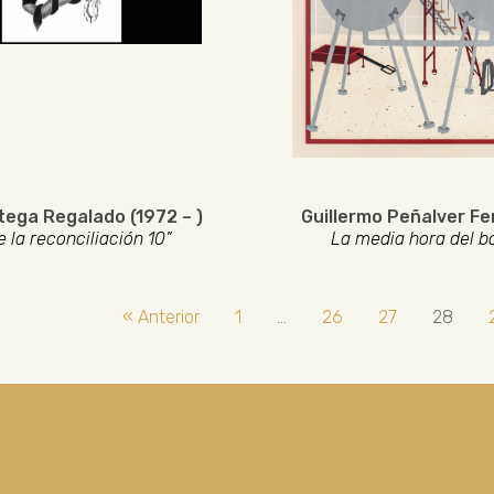
tega Regalado (1972 – )
Guillermo Peñalver F
 la reconciliación 10”
La media hora del b
« Anterior
1
…
26
27
28