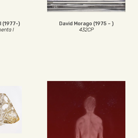
 (1977-)
David Morago (1975 – )
enta I
432CP