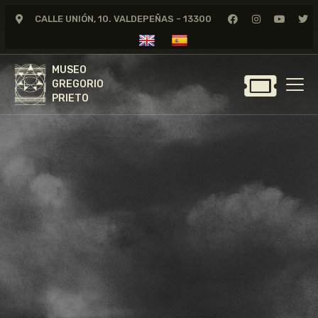
CALLE UNIÓN, 10. VALDEPEÑAS - 13300
MUSEO
GREGORIO
MUSEO
PRIETO
GREGORIO
PRIETO
GREGORIO PRIETO
MUSEO
ARCHIVO
CERTAMEN DE DIBUJO
FUNDACIÓN
TIENDA
NOTICIAS