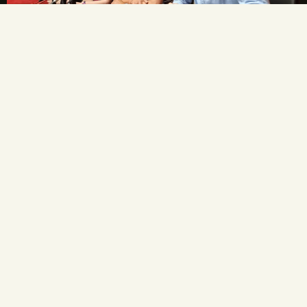
La Fundación Gregorio Prieto y el Ayuntamiento de
Valdepeñas crean una comisión mixta para el
centenario de la Generación del 27
1 julio, 2026
No hay comentarios
La Fundación Gregorio Prieto y el Ayuntamiento de Valdepeñas
crean una comisión mixta para coordinar los actos del centenario
de la Generación del 27 en 2027. Gregorio Prieto es el único
artista plástico representado en la Comisión Nacional.
LEER MÁS »
ENLACES LEGALES
TU CUENTA