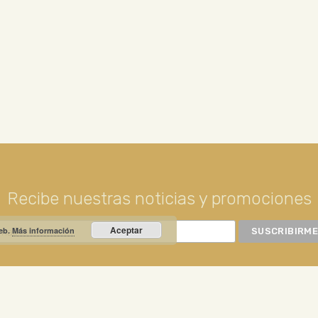
Recibe nuestras noticias y promociones
Aceptar
web.
Más información
RIO PRIETO
Calle Unión, 10. Valdepeñas - 13300
+34