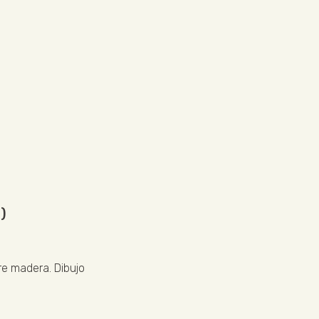
)
bre madera
.
Dibujo