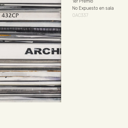
1er Premio
No Expuesto en sala
OAC337