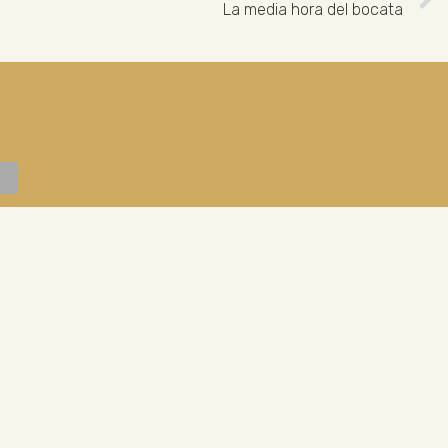
La media hora del bocata
 926 324 965
ENLACES LEGALES
Normativa para la visita del museo
Accesibilidad