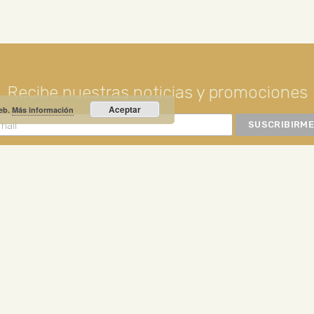
Recibe nuestras noticias y promociones
Aceptar
web.
Más información
RIO PRIETO
Calle Unión, 10. Valdepeñas - 13300
+34
NOTICIA DESTACADA
bado: 10 a 14h | 17 a 20h
festivos: 11 a 14h