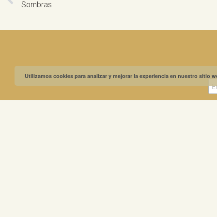
Sombras
Utilizamos cookies para analizar y mejorar la experiencia en nuestro sitio 
MUSEO GREGO
ABIERTO
MUSEO
Martes a sá
GREGORIO
Domingos y 
PRIETO