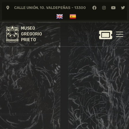
CALLE UNIÓN, 10. VALDEPEÑAS - 13300
MUSEO
GREGORIO
MUSEO
PRIETO
GREGORIO
PRIETO
GREGORIO PRIETO
MUSEO
ARCHIVO
CERTAMEN DE DIBUJO
FUNDACIÓN
TIENDA
NOTICIAS