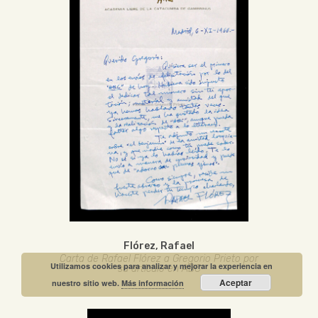
Flórez, Rafael
Carta de Rafael Flórez a Gregorio Prieto por
Utilizamos cookies para analizar y mejorar la experiencia en
su artículo en ABC
Aceptar
nuestro sitio web.
Más información