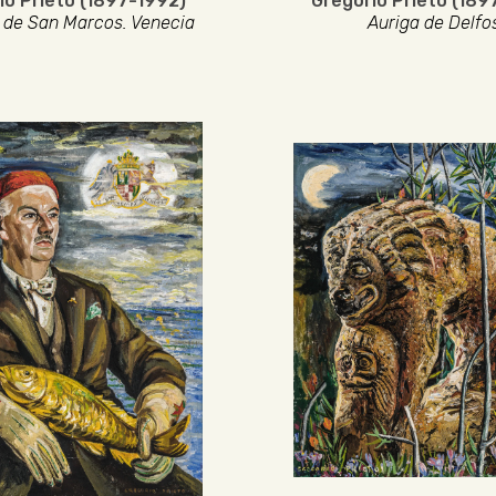
io Prieto (1897-1992)
Gregorio Prieto (189
 de San Marcos. Venecia
Auriga de Delfo