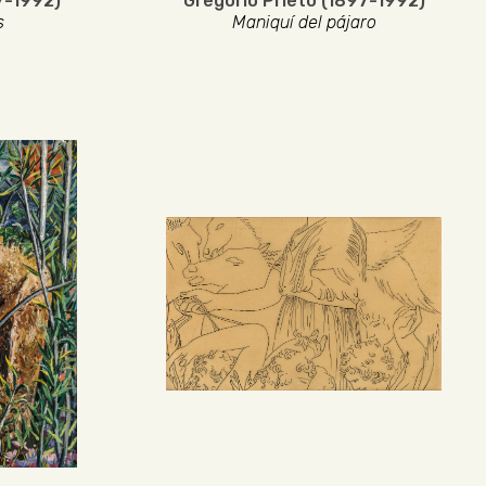
7-1992)
Gregorio Prieto (1897-1992)
s
Maniquí del pájaro