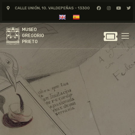
CALLE UNIÓN, 10. VALDEPEÑAS - 13300
MUSEO
GREGORIO
MUSEO
PRIETO
GREGORIO
PRIETO
GREGORIO PRIETO
MUSEO
ARCHIVO
CERTAMEN DE DIBUJO
FUNDACIÓN
TIENDA
NOTICIAS