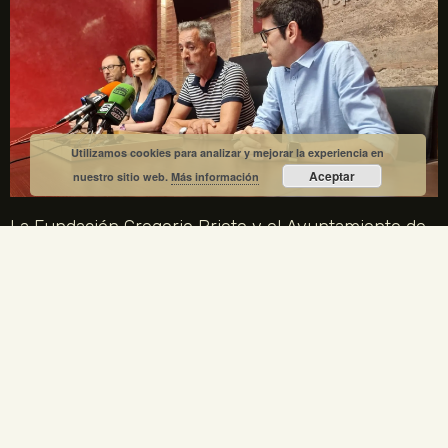
Utilizamos cookies para analizar y mejorar la experiencia en
Aceptar
nuestro sitio web.
Más información
La Fundación Gregorio Prieto y el Ayuntamiento de
Valdepeñas crean una comisión mixta para el
centenario de la Generación del 27
1 julio, 2026
No hay comentarios
La Fundación Gregorio Prieto y el Ayuntamiento de Valdepeñas
crean una comisión mixta para coordinar los actos del centenario
de la Generación del 27 en 2027. Gregorio Prieto es el único
artista plástico representado en la Comisión Nacional.
LEER MÁS »
ENLACES LEGALES