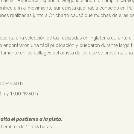
 de la II República Española, Gregorio elaboró un amplio catál
nírico afín al movimiento surrealista que había conocido en Par
nes realizadas junto a Chicharro causó que muchas de ellas per
nta una selección de las realizadas en Inglaterra durante el 
ncontraron una fácil publicación y quedaron durante largo ti
tamente en los collages del artista de los que se presenta una 
.00-19.30 h
 h y 17.00-19.30 h
salta el postismo a la pista.
tiembre, de 11 a 13 horas