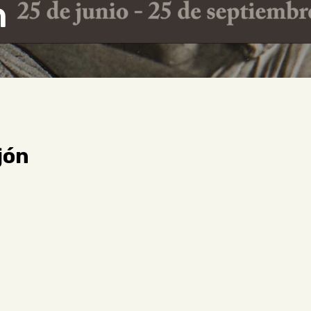
n
ón