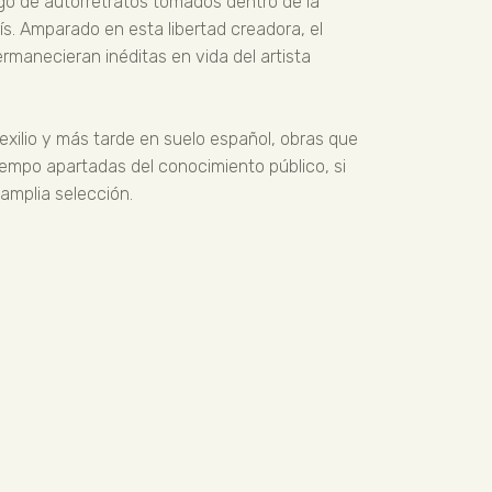
ogo de autorretratos tomados dentro de la
ís. Amparado en esta libertad creadora, el
manecieran inéditas en vida del artista
exilio y más tarde en suelo español, obras que
empo apartadas del conocimiento público, si
amplia selección.