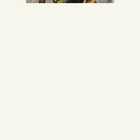
Gregorio Prieto y los
otros surrealismos: un
diálogo entre deseo e
identidad en la
Fundación Mapfre
Gregorio Prieto forma parte de la
exposición “1924. Otros
surrealismos” en la Fundación
MAPFRE, donde su obra Maniquí
del pájaro y sus fotografías
dialogan con artistas como
Magritte, Dalí o Toyen. Su
reinterpretación del surrealismo,