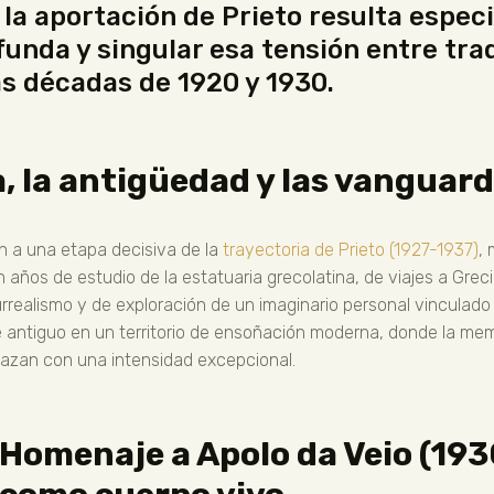
la aportación de Prieto resulta especi
unda y singular esa tensión entre tra
las décadas de 1920 y 1930.
, la antigüedad y las vanguard
n a una etapa decisiva de la
trayectoria de Prieto (1927-1937)
,
ños de estudio de la estatuaria grecolatina, de viajes a Grecia
realismo y de exploración de un imaginario personal vinculado a 
te antiguo en un territorio de ensoñación moderna, donde la mem
elazan con una intensidad excepcional.
Homenaje a Apolo da Veio (193