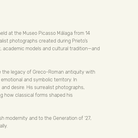
held at the Museo Picasso Málaga from 14
list photographs created during Prieto’s
, academic models and cultural tradition—and
ne the legacy of Greco-Roman antiquity with
emotional and symbolic territory. In
n and desire. His surrealist photographs,
ng how classical forms shaped his
ish modernity and to the Generation of ’27,
lly.