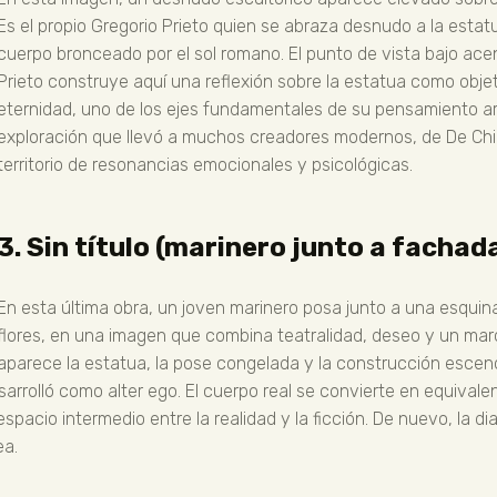
Es el propio Gregorio Prieto quien se abraza desnudo a la esta
cuerpo bronceado por el sol romano. El punto de vista bajo ac
Prieto construye aquí una reflexión sobre la estatua como ob
eternidad, uno de los ejes fundamentales de su pensamiento artí
exploración que llevó a muchos creadores modernos, de De Chir
territorio de resonancias emocionales y psicológicas.
3. Sin título (marinero junto a fachad
En esta última obra, un joven marinero posa junto a una esquin
flores, en una imagen que combina teatralidad, deseo y un mar
aparece la estatua, la pose congelada y la construcción escenog
arrolló como alter ego. El cuerpo real se convierte en equival
spacio intermedio entre la realidad y la ficción. De nuevo, la 
ea.