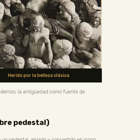
Herido por la belleza clásica
modernos: la antigüedad como fuente de
obre pedestal)
un pedestal, aislado y convertido en icono.