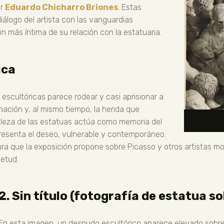
or
Eduardo Chicharro Briones
. Estas
álogo del artista con las vanguardias
n más íntima de su relación con la estatuaria.
ica
escultóricas parece rodear y casi aprisionar a
nación y, al mismo tiempo, la herida que
elleza de las estatuas actúa como memoria del
presenta el deseo, vulnerable y contemporáneo.
ura que la exposición propone sobre Picasso y otros artistas 
ietud.
2. Sin título (fotografía de estatua s
En esta imagen, un desnudo escultórico aparece elevado sobre 