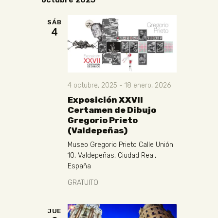
SÁB
4
4 octubre, 2025
-
18 enero, 2026
Exposición XXVII
Certamen de Dibujo
Gregorio Prieto
(Valdepeñas)
Museo Gregorio Prieto
Calle Unión
10, Valdepeñas, Ciudad Real,
España
GRATUITO
JUE