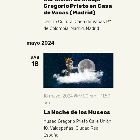
v
i
h
Gregorio Prieto en Casa
s
i
de Vacas (Madrid)
a
t
s
.
Centro Cultural Casa de Vacas
P.º
a
t
de Colombia, Madrid, Madrid
s
a
d
mayo 2024
s
e
E
SÁB
18
v
e
n
t
o
18 mayo, 2024 @ 9:00 pm
-
11:59
pm
La Noche de los Museos
Museo Gregorio Prieto
Calle Unión
10, Valdepeñas, Ciudad Real,
España