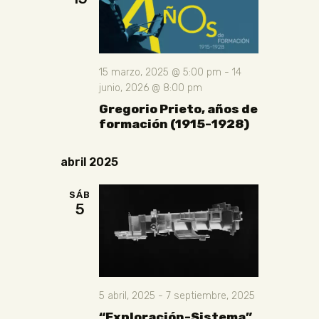
15 marzo, 2025 @ 5:00 pm
-
14
junio, 2026 @ 8:00 pm
Gregorio Prieto, años de
formación (1915-1928)
abril 2025
SÁB
5
5 abril, 2025
-
7 septiembre, 2025
“Exploración-Sistema”