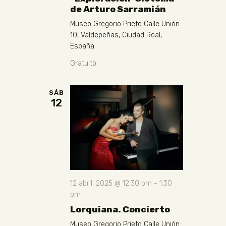
de Arturo Sarramián
Museo Gregorio Prieto
Calle Unión
10, Valdepeñas, Ciudad Real,
España
Gratuito
SÁB
12
12 abril, 2025 @ 12:30 pm
-
1:30
pm
Lorquiana. Concierto
Museo Gregorio Prieto
Calle Unión